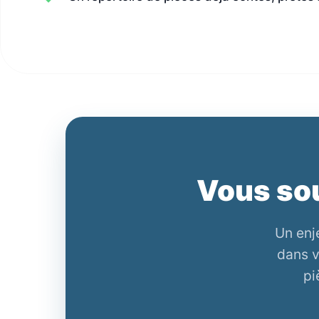
Vous sou
Un enj
dans v
pi