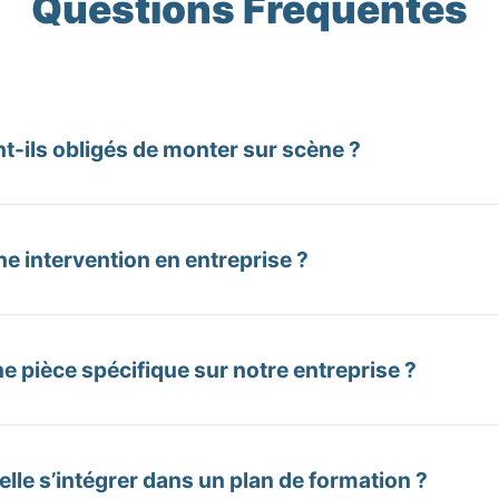
Questions Fréquentes
t-ils obligés de monter sur scène ?
e-forum n’est pas un cours de théâtre. Le public est d’a
iens professionnels. Ensuite, lors du débat, les collab
ne intervention en entreprise ?
s depuis leur siège. Seuls les plus volontaires sont inv
r tester une nouvelle approche.
 selon vos objectifs. Elle s’articule généralement sur une
 suivie d’un débat animé), mais peut s’étendre sur une j
 pièce spécifique sur notre entreprise ?
liers de travail collaboratifs pour ancrer les solutions (R
andes forces. Après un audit de votre contexte (fusion, 
 des Chercheurs d’Arts rédige une pièce sur-mesure. Ce
elle s’intégrer dans un plan de formation ?
cience foudroyante de la part des équipes.