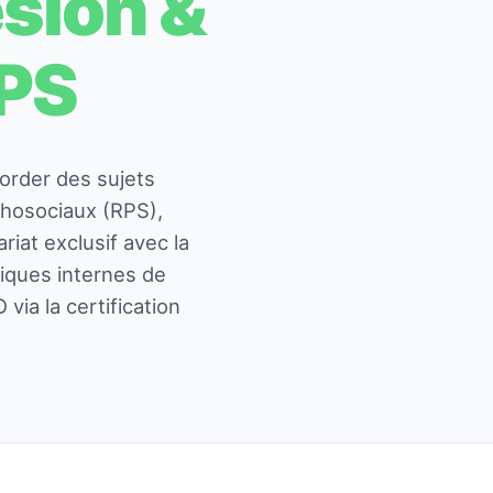
ésion &
RPS
order des sujets
chosociaux (RPS),
riat exclusif avec la
iques internes de
via la certification