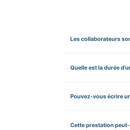
Les collaborateurs son
Absolument pas. Le théâtr
scène jouée par nos coméd
Quelle est la durée d’u
simplement donner leur avi
personnage sur scène pou
La prestation est flexible
(représentation théâtrale
Pouvez-vous écrire une
souhaitez y greffer des ate
Oui, c’est l’une de nos gr
enjeux RSE), la Compagnie
Cette prestation peut-
permet une prise de cons