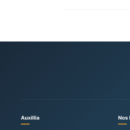
Oui. En tant qu’organisme 
s’inscrire dans le cadre 
Nous évaluons avec vous l
Auxillia
Nos 