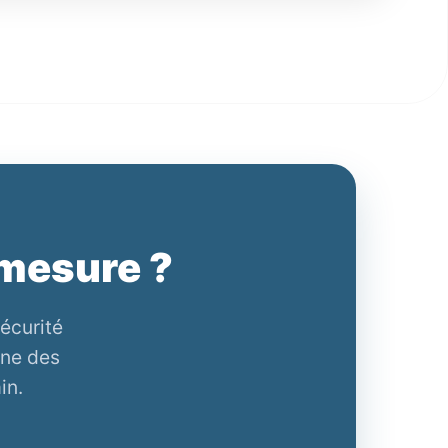
-mesure ?
écurité
ène des
in.