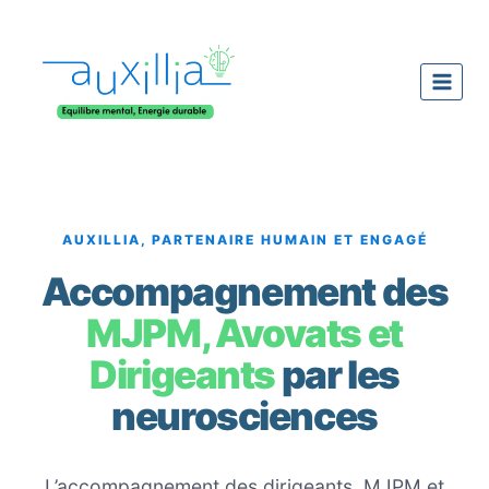
Aller
au
contenu
AUXILLIA, PARTENAIRE HUMAIN ET ENGAGÉ
Accompagnement des
MJPM, Avovats et
Dirigeants
par les
neurosciences
L’accompagnement des dirigeants, MJPM et